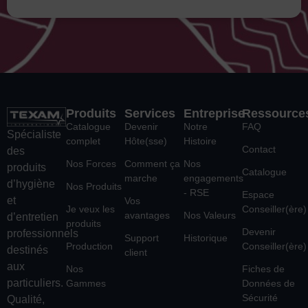
Produits
Services
Entreprise
Ressource
Catalogue
Devenir
Notre
FAQ
Spécialiste
complet
Hôte(sse)
Histoire
Contact
des
Nos Forces
Comment ça
Nos
produits
Catalogue
marche
engagements
d’hygiène
Nos Produits
- RSE
Espace
et
Vos
Je veux les
Conseiller(ère)
avantages
Nos Valeurs
d’entretien
produits
Devenir
professionnels
Support
Historique
Production
Conseiller(ère)
destinés
client
aux
Nos
Fiches de
particuliers.
Gammes
Données de
Sécurité
Qualité,