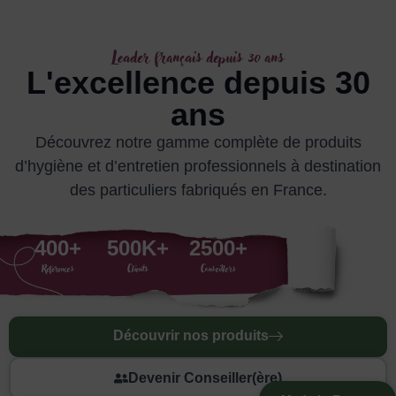
Produire proche, pour
impacter moins
Leader français depuis 30 ans
L'excellence depuis 30
Ici, notre site de
ans
production,
à 5km seulement
Découvrez notre gamme complète de produits
d’hygiène et d’entretien professionnels à destination
des particuliers fabriqués en France.
400
+
500
K+
2500
+
Références
Clients
Conseillers
Découvrir nos produits
Devenir Conseiller(ère)